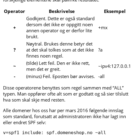
Operator
Beskrivelse
Eksempel
Godkjent. Dette er også standard
dersom det ikke er oppgitt noen
+
+mx
annen operator og er derfor lite
brukt.
Nøytral. Brukes denne betyr det
?
at det skal tolkes som at det ikke
?a
finnes noen regel.
(tilde) Lett feil. Den er ikke rett,
~
~ipv4:127.0.0.1
men det er greit.
-
(minus) Feil. Eposten bør avvises.
-all
Disse operatorene benyttes som regel sammen med “ALL”
typen. Man oppfører ofte alt som er godtatt og så sier tilslutt
hva som skal skje med resten.
Alle domener hos oss har per mars 2016 følgende innslag
som standard, forutsatt at administratoren ikke har lagt inn
eller endret SPF selv:
v=spf1 include:_spf.domeneshop.no ~all