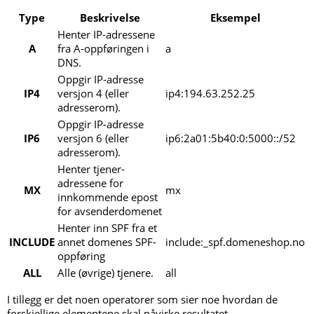
Type
Beskrivelse
Eksempel
Henter IP-adressene
A
fra A-oppføringen i
a
DNS.
Oppgir IP-adresse
IP4
versjon 4 (eller
ip4:194.63.252.25
adresserom).
Oppgir IP-adresse
IP6
versjon 6 (eller
ip6:2a01:5b40:0:5000::/52
adresserom).
Henter tjener-
adressene for
MX
mx
innkommende epost
for avsenderdomenet
Henter inn SPF fra et
INCLUDE
annet domenes SPF-
include:_spf.domeneshop.no
oppføring
ALL
Alle (øvrige) tjenere.
all
I tillegg er det noen operatorer som sier noe hvordan de
forskjellige elementene skal påvirke resultatet.