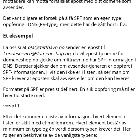
mottakere kan motta forfalsket epost med ditt domene som
avsender.
Det var tidligere et forsøk på å få SPF som en egen type
oppføring i DNS (RR-type), men dette har de gått bort i fra.
Et eksempel
La oss si at
ola@mittnavn.no
sender en epost til
kundeservice@domeneshop.no
, da vil epost-tjenerne for
domeneshop.no sjekke om mittnavn.no har SPF-informasjon i
DNS. Deretter sjekker den om avsender-tjeneren er oppført i
SPF-informasjonen. Hvis den ikke er i listen, så ser man om
SPF krever at eposten skal avvises eller om den kan leveres.
Formatet på SPF er presist definert. En slik oppføring må til en
hver tid starte med:
v=spf1
Etter det kommer en liste av informasjon, hvert element i
listen er skilt med et mellomrom. Hvert element består av
minimum én type og én verdi dersom typen krever det. Her
følger en beskrivelse av de vanligste typene: