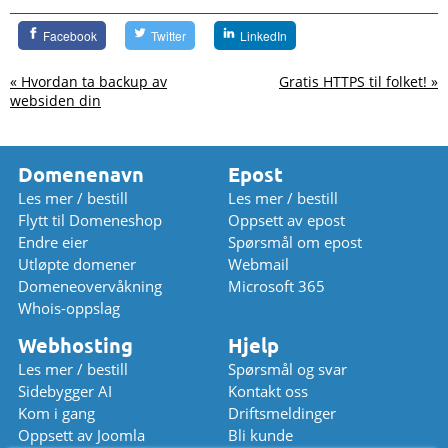
Facebook
Twitter
LinkedIn
« Hvordan ta backup av
Gratis HTTPS til folket! »
websiden din
Domenenavn
Epost
Les mer / bestill
Les mer / bestill
Flytt til Domeneshop
Oppsett av epost
Endre eier
Spørsmål om epost
Utløpte domener
Webmail
Domeneovervåkning
Microsoft 365
Whois-oppslag
Webhosting
Hjelp
Les mer / bestill
Spørsmål og svar
Sidebygger AI
Kontakt oss
Kom i gang
Driftsmeldinger
Oppsett av Joomla
Bli kunde