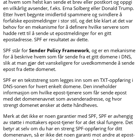
at hvem som helst kan sende et brev eller postkort og oppgi
en vilkårlig avsender, f.eks. Erna Solberg eller Donald Trump.
Etter hvert begynte imidlertid spammere og svindlere å
forfalske epostmeldinger i stor stil, og det ble klart at det var
behov for en mekanisme for å definere hvilke servere som
hadde rett til å sende ut epostmeldinger for en gitt
epostadresse. SPF er resultatet av dette.
SPF står for
Sender Policy Framework
, og er en mekanisme
for å beskrive hvem som får sende fra et gitt domene i DNS,
slik at man gjør det vanskeligere for uvedkommende å sende
epost fra dette domenet.
SPF er en tekststreng som legges inn som en TXT-oppføring i
DNS-sonen for hvert enkelt domene. Den inneholder
informasjon om hvilke epost-tjenere som får sende epost
med det domenenavnet som avsenderadresse, og hvor
strengt domenet ønsker at dette håndheves.
Merk at det ikke er noen garantier med SPF, SPF er avhengig
av støtte i mottakers epost-tjener for at det skal fungere. Det
betyr at selv om du har en streng SPF-oppføring for ditt
domenenavn, så er ikke det noen garanti mot andre at epost-