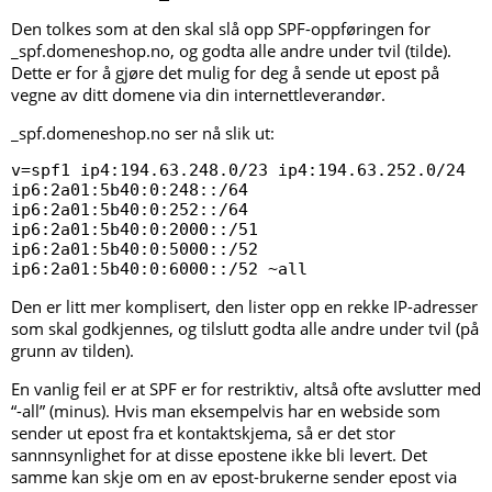
Den tolkes som at den skal slå opp SPF-oppføringen for
_spf.domeneshop.no, og godta alle andre under tvil (tilde).
Dette er for å gjøre det mulig for deg å sende ut epost på
vegne av ditt domene via din internettleverandør.
_spf.domeneshop.no ser nå slik ut:
v=spf1 ip4:194.63.248.0/23 ip4:194.63.252.0/24 
ip6:2a01:5b40:0:248::/64 
ip6:2a01:5b40:0:252::/64 
ip6:2a01:5b40:0:2000::/51 
ip6:2a01:5b40:0:5000::/52 
ip6:2a01:5b40:0:6000::/52 ~all
Den er litt mer komplisert, den lister opp en rekke IP-adresser
som skal godkjennes, og tilslutt godta alle andre under tvil (på
grunn av tilden).
En vanlig feil er at SPF er for restriktiv, altså ofte avslutter med
“-all” (minus). Hvis man eksempelvis har en webside som
sender ut epost fra et kontaktskjema, så er det stor
sannnsynlighet for at disse epostene ikke bli levert. Det
samme kan skje om en av epost-brukerne sender epost via