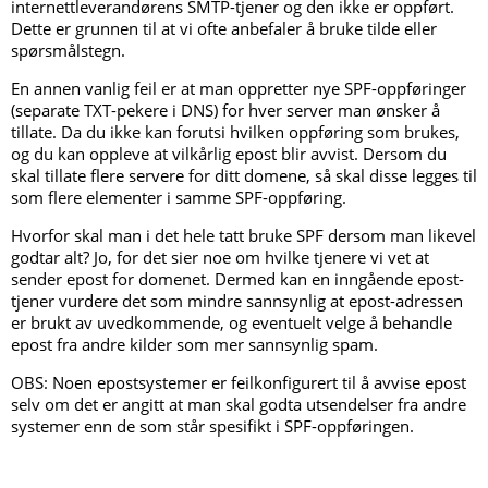
internettleverandørens SMTP-tjener og den ikke er oppført.
Dette er grunnen til at vi ofte anbefaler å bruke tilde eller
spørsmålstegn.
En annen vanlig feil er at man oppretter nye SPF-oppføringer
(separate TXT-pekere i DNS) for hver server man ønsker å
tillate. Da du ikke kan forutsi hvilken oppføring som brukes,
og du kan oppleve at vilkårlig epost blir avvist. Dersom du
skal tillate flere servere for ditt domene, så skal disse legges til
som flere elementer i samme SPF-oppføring.
Hvorfor skal man i det hele tatt bruke SPF dersom man likevel
godtar alt? Jo, for det sier noe om hvilke tjenere vi vet at
sender epost for domenet. Dermed kan en inngående epost-
tjener vurdere det som mindre sannsynlig at epost-adressen
er brukt av uvedkommende, og eventuelt velge å behandle
epost fra andre kilder som mer sannsynlig spam.
OBS: Noen epostsystemer er feilkonfigurert til å avvise epost
selv om det er angitt at man skal godta utsendelser fra andre
systemer enn de som står spesifikt i SPF-oppføringen.