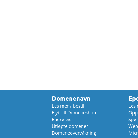
Domenenavn
Ep
Les mer / bestill
Les 
Flytt til Domeneshop
Opps
Endre eier
Spø
Utløpte domener
Web
Domeneovervåkning
Micr