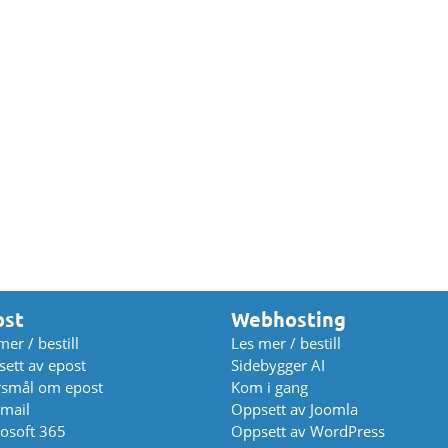
ost
Webhosting
mer / bestill
Les mer / bestill
ett av epost
Sidebygger AI
rsmål om epost
Kom i gang
mail
Oppsett av Joomla
osoft 365
Oppsett av WordPress