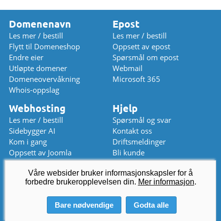
Domenenavn
Epost
Les mer / bestill
Les mer / bestill
Flytt til Domeneshop
Oppsett av epost
Endre eier
Spørsmål om epost
Utløpte domener
Webmail
Domeneovervåkning
Microsoft 365
Whois-oppslag
Webhosting
Hjelp
Les mer / bestill
Spørsmål og svar
Sidebygger AI
Kontakt oss
Kom i gang
Driftsmeldinger
Oppsett av Joomla
Bli kunde
Oppsett av WordPress
Prisliste
Våre websider bruker informasjonskapsler for å
Chat (stengt)
forbedre brukeropplevelsen din.
kundeservice
Mer informasjon
@
domeneshop.no
.
03333 (stengt)
Bare nødvendige
Godta alle
© 2026 Domeneshop AS ·
Om oss
·