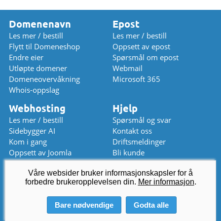
Domenenavn
Epost
Les mer / bestill
Les mer / bestill
Flytt til Domeneshop
Oppsett av epost
Endre eier
Spørsmål om epost
Utløpte domener
Webmail
Domeneovervåkning
Microsoft 365
Whois-oppslag
Webhosting
Hjelp
Les mer / bestill
Spørsmål og svar
Sidebygger AI
Kontakt oss
Kom i gang
Driftsmeldinger
Oppsett av Joomla
Bli kunde
Oppsett av WordPress
Prisliste
Våre websider bruker informasjonskapsler for å
Chat (stengt)
forbedre brukeropplevelsen din.
kundeservice
Mer informasjon
@
domeneshop.no
.
03333 (stengt)
Bare nødvendige
Godta alle
© 2026 Domeneshop AS ·
Om oss
·