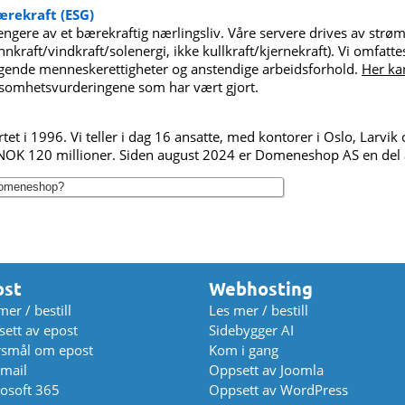
rekraft (ESG)
engere av et bærekraftig nærlingsliv. Våre servere drives av st
nnkraft/vindkraft/solenergi, ikke kullkraft/kjernekraft). Vi omfatt
ggende menneskerettigheter og anstendige arbeidsforhold.
Her ka
tsomhetsvurderingene som har vært gjort.
t i 1996. Vi teller i dag 16 ansatte, med kontorer i Oslo, Larvik 
. NOK 120 millioner. Siden august 2024 er Domeneshop AS en del
 Domeneshop?
ost
Webhosting
mer / bestill
Les mer / bestill
ett av epost
Sidebygger AI
rsmål om epost
Kom i gang
mail
Oppsett av Joomla
osoft 365
Oppsett av WordPress