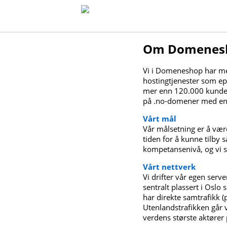
Om Domenes
Vi i Domeneshop har mer
hostingtjenester som ep
mer enn 120.000 kunder, 
på .no-domener med e
Vårt mål
Vår målsetning er å være
tiden for å kunne tilby 
kompetansenivå, og vi s
Vårt nettverk
Vi drifter vår egen ser
sentralt plassert i Oslo
har direkte samtrafikk 
Utenlandstrafikken går v
verdens største aktører p