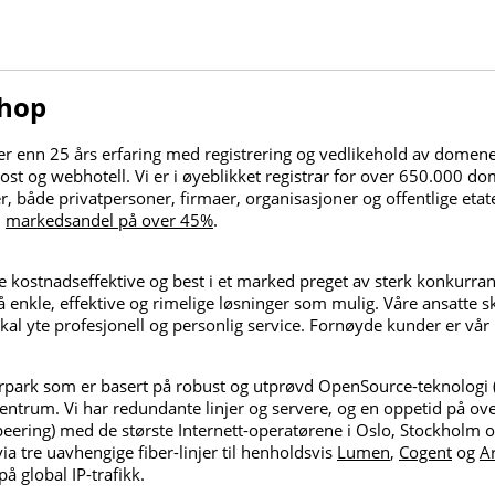
hop
 enn 25 års erfaring med registrering og vedlikehold av domenenav
ost og webhotell. Vi er i øyeblikket registrar for over 650.000 
både privatpersoner, firmaer, organisasjoner og offentlige etater
n
markedsandel på over 45%
.
 kostnadseffektive og best i et marked preget av sterk konkurran
så enkle, effektive og rimelige løsninger som mulig. Våre ansatte s
kal yte profesjonell og personlig service. Fornøyde kunder er vår
verpark som er basert på robust og utprøvd OpenSource-teknologi (
 sentrum. Vi har redundante linjer og servere, og en oppetid på over
(peering) med de største Internett-operatørene i Oslo, Stockholm
ia tre uavhengige fiber-linjer til henholdsvis
Lumen
,
Cogent
og
A
å global IP-trafikk.