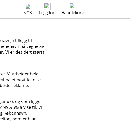
NOK
Logg inn
Handlekurv
n, i tillegg til
domenenavn på vegne av
. Vi er desidert størst
se. Vi arbeider hele
kal ha et høyt teknisk
 beste reklame.
Linux), og som ligger
 99,95% å vise til. Vi
 og København.
relion
, som er blant