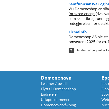
Samfunnsansvar og bæ
Vi i Domeneshop er tilh
fornybar energi
(dvs. va
som skal sikre grunnle
redegjørelsen for de ak
Firmainfo
Domeneshop AS ble starte
omsetter i 2025 for ca
Hvorfor bør jeg velge
Domenenavn
Ep
Les mer / bestill
Les 
Flytt til Domeneshop
Opps
Endre eier
Spø
Utløpte domener
Web
Domeneovervåkning
Micr