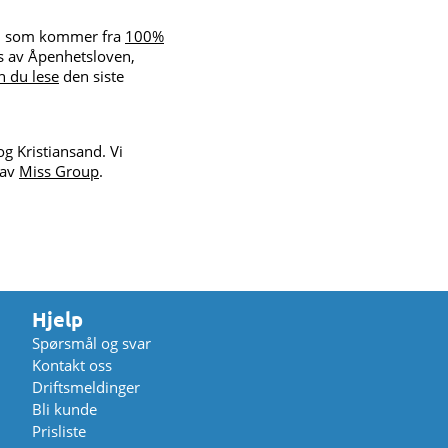
røm som kommer fra
100%
es av Åpenhetsloven,
n du lese
den siste
og Kristiansand. Vi
 av
Miss Group
.
Hjelp
Spørsmål og svar
Kontakt oss
Driftsmeldinger
Bli kunde
Prisliste