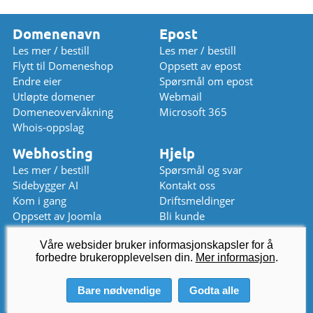
Domenenavn
Epost
Les mer / bestill
Les mer / bestill
Flytt til Domeneshop
Oppsett av epost
Endre eier
Spørsmål om epost
Utløpte domener
Webmail
Domeneovervåkning
Microsoft 365
Whois-oppslag
Webhosting
Hjelp
Les mer / bestill
Spørsmål og svar
Sidebygger AI
Kontakt oss
Kom i gang
Driftsmeldinger
Oppsett av Joomla
Bli kunde
Oppsett av WordPress
Prisliste
Våre websider bruker informasjonskapsler for å
Chat (stengt)
forbedre brukeropplevelsen din.
kundeservice
Mer informasjon
@
domeneshop.no
.
03333 (stengt)
Bare nødvendige
Godta alle
© 2026 Domeneshop AS ·
Om oss
·