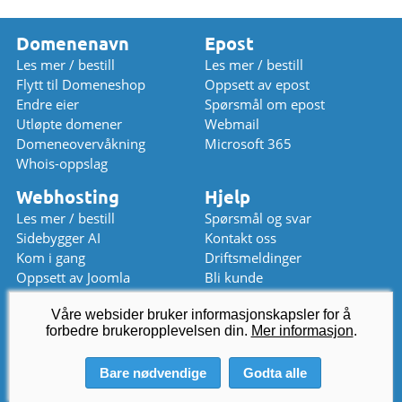
Domenenavn
Epost
Les mer / bestill
Les mer / bestill
Flytt til Domeneshop
Oppsett av epost
Endre eier
Spørsmål om epost
Utløpte domener
Webmail
Domeneovervåkning
Microsoft 365
Whois-oppslag
Webhosting
Hjelp
Les mer / bestill
Spørsmål og svar
Sidebygger AI
Kontakt oss
Kom i gang
Driftsmeldinger
Oppsett av Joomla
Bli kunde
Oppsett av WordPress
Prisliste
Våre websider bruker informasjonskapsler for å
Chat (stengt)
forbedre brukeropplevelsen din.
kundeservice
Mer informasjon
@
domeneshop.no
.
03333 (stengt)
Bare nødvendige
Godta alle
© 2026 Domeneshop AS ·
Om oss
·