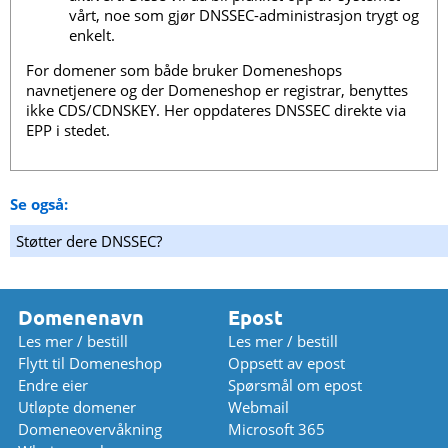
vårt, noe som gjør DNSSEC-administrasjon trygt og
enkelt.
For domener som både bruker Domeneshops
navnetjenere og der Domeneshop er registrar, benyttes
ikke CDS/CDNSKEY. Her oppdateres DNSSEC direkte via
EPP i stedet.
Se også:
Støtter dere DNSSEC?
Domenenavn
Epost
Les mer / bestill
Les mer / bestill
Flytt til Domeneshop
Oppsett av epost
Endre eier
Spørsmål om epost
Utløpte domener
Webmail
Domeneovervåkning
Microsoft 365