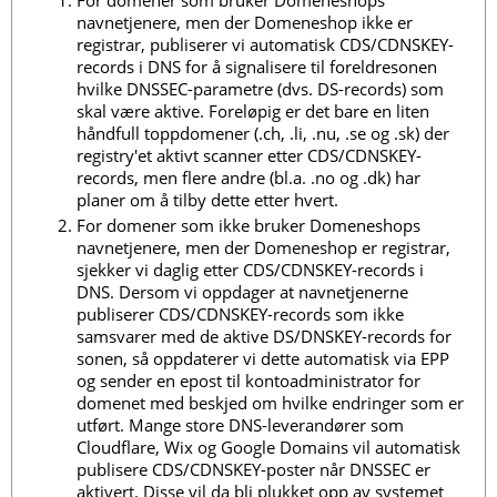
For domener som bruker Domeneshops
navnetjenere, men der Domeneshop ikke er
registrar, publiserer vi automatisk CDS/CDNSKEY-
records i DNS for å signalisere til foreldresonen
hvilke DNSSEC-parametre (dvs. DS-records) som
skal være aktive. Foreløpig er det bare en liten
håndfull toppdomener (.ch, .li, .nu, .se og .sk) der
registry'et aktivt scanner etter CDS/CDNSKEY-
records, men flere andre (bl.a. .no og .dk) har
planer om å tilby dette etter hvert.
For domener som ikke bruker Domeneshops
navnetjenere, men der Domeneshop er registrar,
sjekker vi daglig etter CDS/CDNSKEY-records i
DNS. Dersom vi oppdager at navnetjenerne
publiserer CDS/CDNSKEY-records som ikke
samsvarer med de aktive DS/DNSKEY-records for
sonen, så oppdaterer vi dette automatisk via EPP
og sender en epost til kontoadministrator for
domenet med beskjed om hvilke endringer som er
utført. Mange store DNS-leverandører som
Cloudflare, Wix og Google Domains vil automatisk
publisere CDS/CDNSKEY-poster når DNSSEC er
aktivert. Disse vil da bli plukket opp av systemet