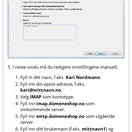
5. I neste vindu må du redigere innstillingene manuelt.
Fyll in ditt navn, f.eks.
Kari Nordmann
.
Fyll inn din epost-adresse, f.eks.
kari@mittnavn.no
.
Velg
IMAP
som kontotype.
Fyll inn
imap.domeneshop.no
som
innkommende server.
Fyll inn
smtp.domeneshop.no
som utgående
server.
Fyll inn ditt brukernavn (f.eks.
mittnavn1
) og