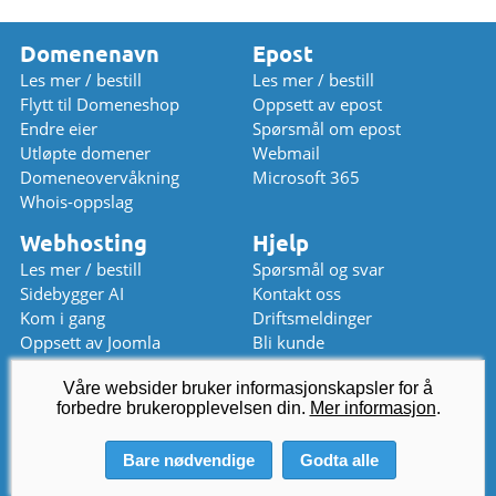
Domenenavn
Epost
Les mer / bestill
Les mer / bestill
Flytt til Domeneshop
Oppsett av epost
Endre eier
Spørsmål om epost
Utløpte domener
Webmail
Domeneovervåkning
Microsoft 365
Whois-oppslag
Webhosting
Hjelp
Les mer / bestill
Spørsmål og svar
Sidebygger AI
Kontakt oss
Kom i gang
Driftsmeldinger
Oppsett av Joomla
Bli kunde
Oppsett av WordPress
Prisliste
Våre websider bruker informasjonskapsler for å
Chat (stengt)
forbedre brukeropplevelsen din.
kundeservice
Mer informasjon
@
domeneshop.no
.
03333 (08-12 / 13-16)
Bare nødvendige
Godta alle
© 2026 Domeneshop AS ·
Om oss
·