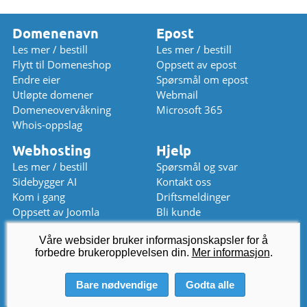
Domenenavn
Epost
Les mer / bestill
Les mer / bestill
Flytt til Domeneshop
Oppsett av epost
Endre eier
Spørsmål om epost
Utløpte domener
Webmail
Domeneovervåkning
Microsoft 365
Whois-oppslag
Webhosting
Hjelp
Les mer / bestill
Spørsmål og svar
Sidebygger AI
Kontakt oss
Kom i gang
Driftsmeldinger
Oppsett av Joomla
Bli kunde
Oppsett av WordPress
Prisliste
Våre websider bruker informasjonskapsler for å
Chat (stengt)
forbedre brukeropplevelsen din.
kundeservice
Mer informasjon
@
domeneshop.no
.
03333 (åpent)
Bare nødvendige
Godta alle
© 2026 Domeneshop AS ·
Om oss
·