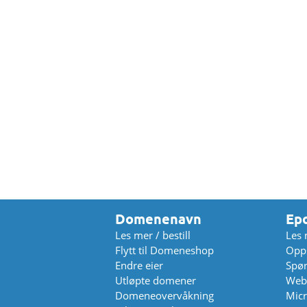
Domenenavn
Ep
Les mer / bestill
Les 
Flytt til Domeneshop
Opps
Endre eier
Spø
Utløpte domener
Web
Domeneovervåkning
Micr