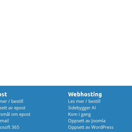
ost
Webhosting
mer / bestill
Les mer / bestill
ett av epost
Sidebygger AI
rsmål om epost
Kom i gang
mail
Oppsett av Joomla
osoft 365
Oppsett av WordPress