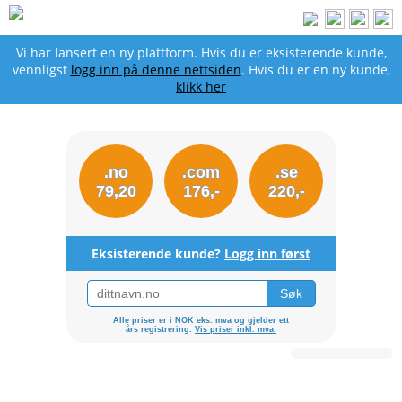
Vi har lansert en ny plattform. Hvis du er eksisterende kunde,
vennligst
logg inn på denne nettsiden
. Hvis du er en ny kunde,
klikk her
.no
.com
.se
79,20
176,-
220,-
Eksisterende kunde?
Logg inn først
Alle priser er i NOK eks. mva og gjelder ett
års registrering.
Vis priser inkl. mva.