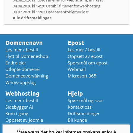
04.08.2026 kl 14:20
Ustabil filtjener for webhosting
30.07.2026 kl 11:03
Databaseproblemer løst
Alle driftsmeldinger
Domenenavn
Epost
Les mer / bestill
Les mer / bestill
Flytt til Domeneshop
Oppsett av epost
Endre eier
Spørsmål om epost
Utløpte domener
Webmail
Domeneovervåkning
Microsoft 365
Whois-oppslag
Webhosting
Hjelp
Les mer / bestill
Spørsmål og svar
Sidebygger AI
Kontakt oss
Kom i gang
Driftsmeldinger
Oppsett av Joomla
Bli kunde
Oppsett av WordPress
Prisliste
Våre websider bruker informasjonskapsler for å